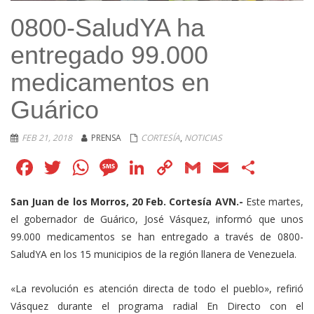
0800-SaludYA ha
entregado 99.000
medicamentos en
Guárico
FEB 21, 2018
PRENSA
CORTESÍA
,
NOTICIAS
Facebook
Twitter
WhatsApp
Message
LinkedIn
Copy
Gmail
Email
Comp
Link
San Juan de los Morros, 20 Feb. Cortesía AVN.-
Este martes,
el gobernador de Guárico, José Vásquez, informó que unos
99.000 medicamentos se han entregado a través de 0800-
SaludYA en los 15 municipios de la región llanera de Venezuela.
«La revolución es atención directa de todo el pueblo», refirió
Vásquez durante el programa radial En Directo con el