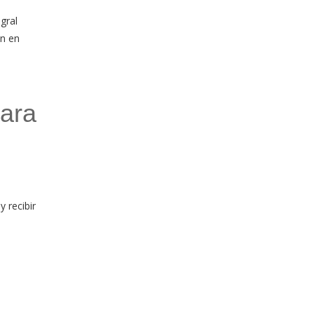
gral
ón en
para
y recibir