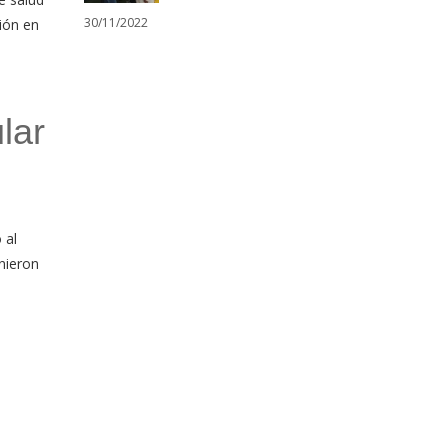
30/11/2022
ión en
lar
 al
nieron