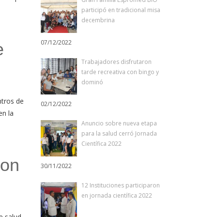
participó en tradicional misa
decembrina
07/12/2022
e
Trabajadores disfrutaron
tarde recreativa con bingo y
dominó
ntros de
02/12/2022
en la
Anuncio sobre nueva etapa
para la salud cerró Jornada
Científica 2022
ron
30/11/2022
12 Instituciones participaron
en jornada científica 2022
e salud