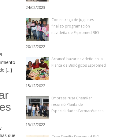
24/02/2023
Con entrega de juguetes
finalizó programación
navideña de Espromed BIO
20/12/2022
l
Arrancó bazar navideño en la
cimiento
Planta de Biológicos Espromed
do […]
15/12/2022
ar
Empresa rusa ChemRar
nes
recorrió Planta de
Especialidades Farmacéuticas
15/12/2022
ry
lias que
Gran Familia Espromed BIO