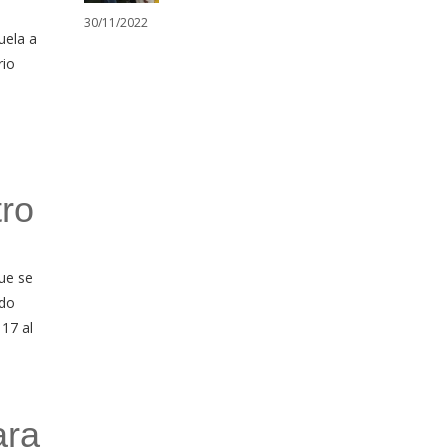
30/11/2022
uela a
rio
tro
ue se
ado
 17 al
ara