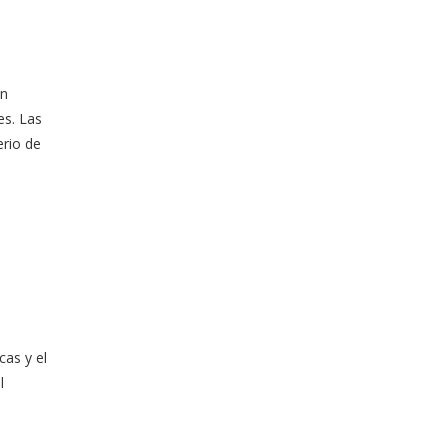
en
es. Las
erio de
cas y el
l