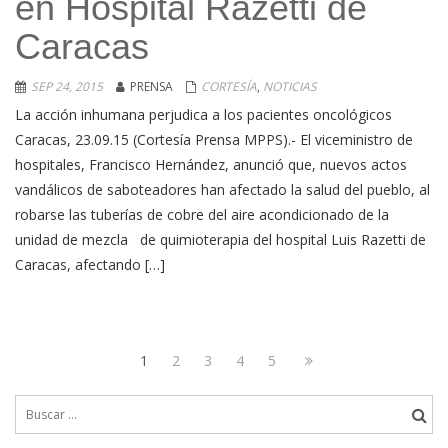
en Hospital Razetti de
Caracas
SEP 24, 2015
PRENSA
CORTESÍA
,
NOTICIAS
La acción inhumana perjudica a los pacientes oncológicos
Caracas, 23.09.15 (Cortesía Prensa MPPS).- El viceministro de
hospitales, Francisco Hernández, anunció que, nuevos actos
vandálicos de saboteadores han afectado la salud del pueblo, al
robarse las tuberías de cobre del aire acondicionado de la
unidad de mezcla de quimioterapia del hospital Luis Razetti de
Caracas, afectando […]
Navegación
Page
Page
Page
Page
Page
Next
1
2
3
4
5
de
page
Buscar:
entradas