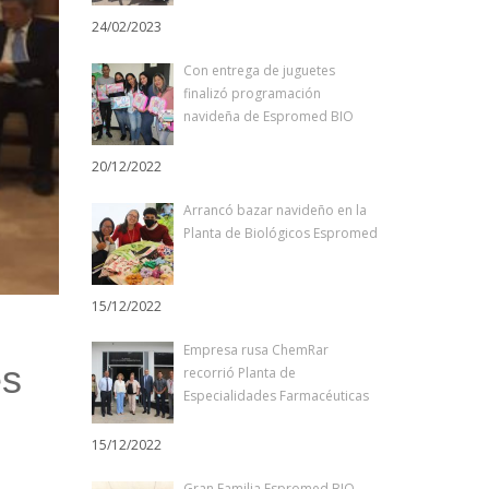
24/02/2023
Con entrega de juguetes
finalizó programación
navideña de Espromed BIO
20/12/2022
Arrancó bazar navideño en la
Planta de Biológicos Espromed
15/12/2022
Empresa rusa ChemRar
es
recorrió Planta de
Especialidades Farmacéuticas
15/12/2022
Gran Familia Espromed BIO