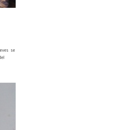
ueves se
del