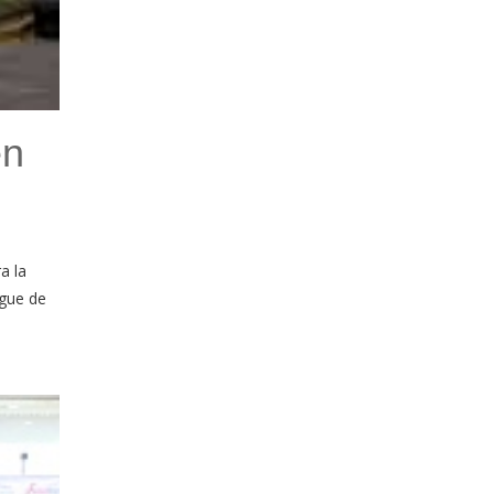
en
a la
rgue de