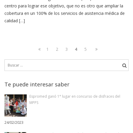
centro para lograr ese objetivo, que no es otro que ampliar la
cobertura en un 100% de los servicios de asistencia médica de
calidad […]
Navegación
Page
Page
Page
Page
Page
Next
1
2
3
4
5
de
Previous
page
Buscar:
page
entradas
Te puede interesar saber
Espromed ganó 1° lugar en concurso de disfraces del
MPPS
24/02/2023