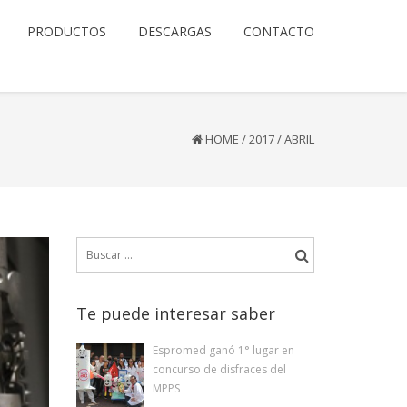
PRODUCTOS
DESCARGAS
CONTACTO
HOME
/
2017
/
ABRIL
Buscar:
Te puede interesar saber
Espromed ganó 1° lugar en
concurso de disfraces del
MPPS