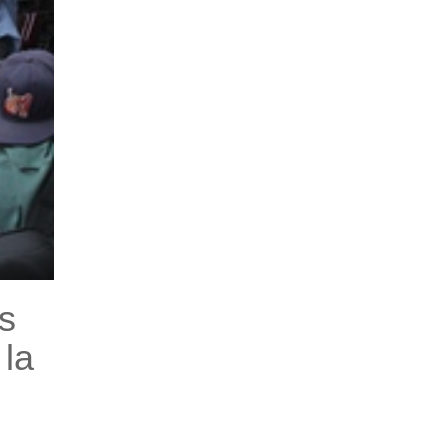
s
 la