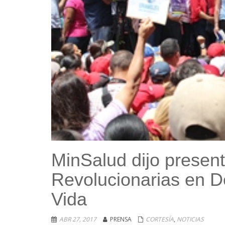
MinSalud dijo presen
Revolucionarias en De
Vida
ABR 27, 2017
PRENSA
CORTESÍA
,
NOTICIAS