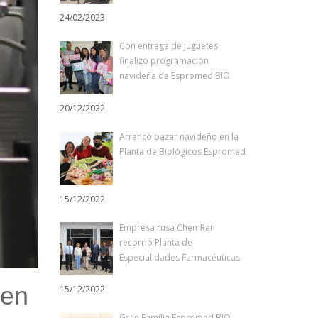
24/02/2023
Con entrega de juguetes
finalizó programación
navideña de Espromed BIO
20/12/2022
Arrancó bazar navideño en la
Planta de Biológicos Espromed
15/12/2022
Empresa rusa ChemRar
recorrió Planta de
Especialidades Farmacéuticas
 en
15/12/2022
Gran Familia Espromed BIO