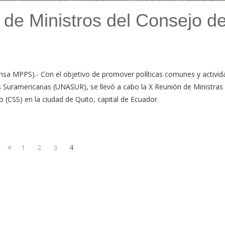
de Ministros del Consejo d
nsa MPPS).- Con el objetivo de promover políticas comunes y activi
s Suramericanas (UNASUR), se llevó a cabo la X Reunión de Ministras
 (CSS) en la ciudad de Quito, capital de Ecuador.
Navegación
Page
Page
Page
Page
1
2
3
4
de
Previous
page
entradas