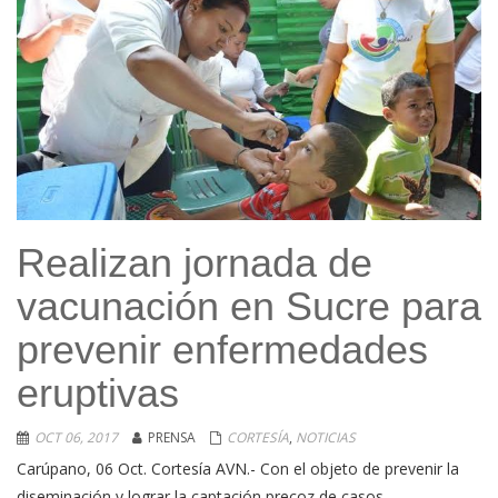
Realizan jornada de
vacunación en Sucre para
prevenir enfermedades
eruptivas
OCT 06, 2017
PRENSA
CORTESÍA
,
NOTICIAS
Carúpano, 06 Oct. Cortesía AVN.- Con el objeto de prevenir la
diseminación y lograr la captación precoz de casos