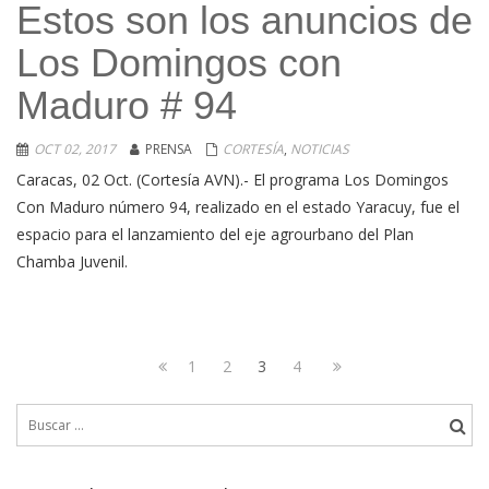
Estos son los anuncios de
Los Domingos con
Maduro # 94
OCT 02, 2017
PRENSA
CORTESÍA
,
NOTICIAS
Caracas, 02 Oct. (Cortesía AVN).- El programa Los Domingos
Con Maduro número 94, realizado en el estado Yaracuy, fue el
espacio para el lanzamiento del eje agrourbano del Plan
Chamba Juvenil.
Navegación
Page
Page
Page
Page
Next
1
2
3
4
de
Previous
page
Buscar:
page
entradas