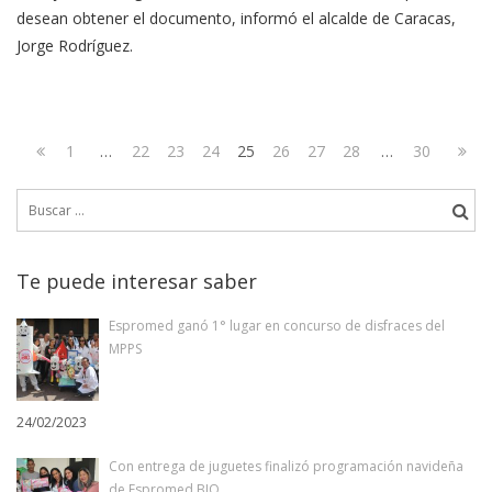
desean obtener el documento, informó el alcalde de Caracas,
Jorge Rodríguez.
Navegación
Page
Page
Page
Page
Page
Page
Page
Page
Page
Next
1
…
22
23
24
25
26
27
28
…
30
de
Previous
page
Buscar:
page
entradas
Te puede interesar saber
Espromed ganó 1° lugar en concurso de disfraces del
MPPS
24/02/2023
Con entrega de juguetes finalizó programación navideña
de Espromed BIO