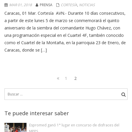
MAR 01, 2018
PRENSA
CORTESÍA
,
NOTICIAS
Caracas, 01 Mar. Cortesía AVN.- Durante 10 días consecutivos,
a partir de este lunes 5 de marzo se conmemorará el quinto
aniversario de la siembra del comandante Hugo Chávez, con
una programación especial en el Cuartel 4F, también conocido
como el Cuartel de la Montaña, en la parroquia 23 de Enero, de
Caracas, donde se […]
Navegación
Page
Page
1
2
de
Previous
Buscar:
page
entradas
Te puede interesar saber
Espromed ganó 1° lugar en concurso de disfraces del
MPPS