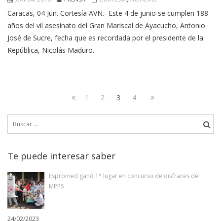
Caracas, 04 Jun. Cortesía AVN.- Este 4 de junio se cumplen 188
años del vil asesinato del Gran Mariscal de Ayacucho, Antonio
José de Sucre, fecha que es recordada por el presidente de la
República, Nicolás Maduro.
Navegación
Page
Page
Page
Page
Next
1
2
3
4
de
Previous
page
Buscar:
page
entradas
Te puede interesar saber
Espromed ganó 1° lugar en concurso de disfraces del
MPPS
24/02/2023