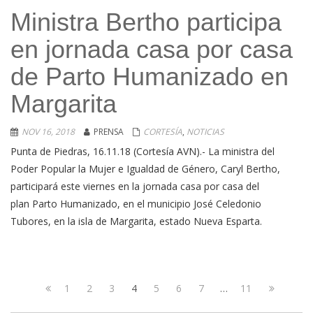
Ministra Bertho participa
en jornada casa por casa
de Parto Humanizado en
Margarita
NOV 16, 2018
PRENSA
CORTESÍA
,
NOTICIAS
Punta de Piedras, 16.11.18 (Cortesía AVN).- La ministra del
Poder Popular la Mujer e Igualdad de Género, Caryl Bertho,
participará este viernes en la jornada casa por casa del
plan Parto Humanizado, en el municipio José Celedonio
Tubores, en la isla de Margarita, estado Nueva Esparta.
Navegación
Page
Page
Page
Page
Page
Page
Page
Page
Next
1
2
3
4
5
6
7
…
11
de
Previous
page