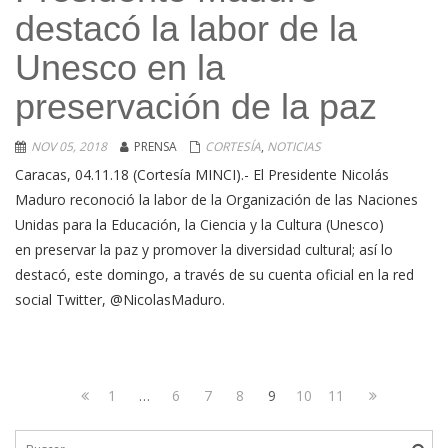
destacó la labor de la
Unesco en la
preservación de la paz
NOV 05, 2018
PRENSA
CORTESÍA
,
NOTICIAS
Caracas, 04.11.18 (Cortesía MINCI).- El Presidente Nicolás
Maduro reconoció la labor de la Organización de las Naciones
Unidas para la Educación, la Ciencia y la Cultura (Unesco)
en preservar la paz y promover la diversidad cultural; así lo
destacó, este domingo, a través de su cuenta oficial en la red
social Twitter, @NicolasMaduro.
Navegación
Page
Page
Page
Page
Page
Page
Page
Next
1
…
6
7
8
9
10
11
de
Previous
page
Buscar: