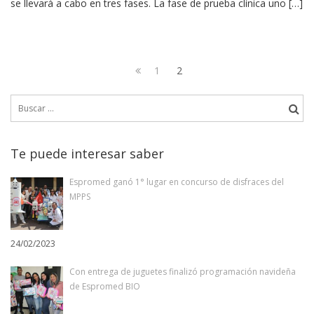
se llevará a cabo en tres fases. La fase de prueba clínica uno […]
Navegación
Page
Page
1
2
de
Previous
Buscar:
page
entradas
Te puede interesar saber
Espromed ganó 1° lugar en concurso de disfraces del
MPPS
24/02/2023
Con entrega de juguetes finalizó programación navideña
de Espromed BIO