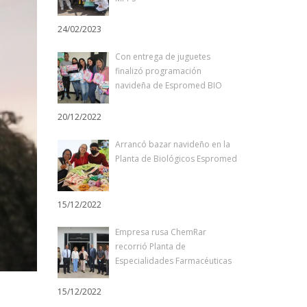
24/02/2023
Con entrega de juguetes
finalizó programación
navideña de Espromed BIO
20/12/2022
Arrancó bazar navideño en la
Planta de Biológicos Espromed
15/12/2022
Empresa rusa ChemRar
recorrió Planta de
Especialidades Farmacéuticas
15/12/2022