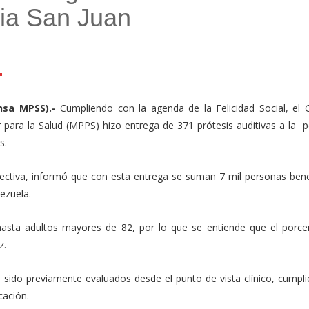
uia San Juan
l
mail
Compartir
nsa MPSS).-
Cumpliendo con la agenda de la Felicidad Social, el 
r para la Salud (MPPS) hizo entrega de 371 prótesis auditivas a la 
s.
lectiva, informó que con esta entrega se suman 7 mil personas bene
ezuela.
asta adultos mayores de 82, por lo que se entiende que el porce
z.
 sido previamente evaluados desde el punto de vista clínico, cumpli
cación.