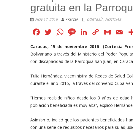
gratuita en la Parroq
NOV 17, 2016
PRENSA
CORTESÍA
,
NOTICIAS
Facebook
Twitter
WhatsApp
Message
LinkedIn
Copy
Gmai
E
Link
Caracas, 15 de noviembre 2016 (Cortesía Pre
Bolivariano a través del Ministerio del Poder Popula
con discapacidad de la Parroquia San Juan, en Caraca
Tulia Hernández, viceministra de Redes de Salud Co
durante el año 2016, a través del convenio Cuba-Ven
“Hemos recibido niños desde los 3 años de edad h
población beneficiada es muy alta”, explicó Hernánde
Asimismo, indicó que los pacientes beneficiados han
con una serie de requisitos necesarios para su adjudi