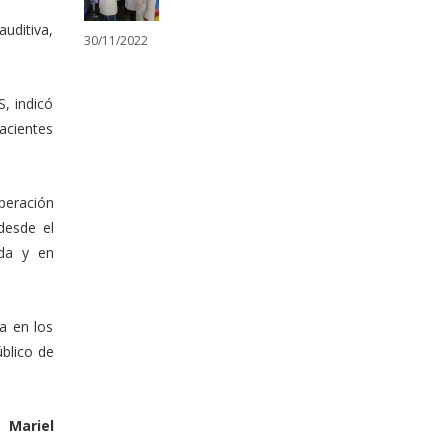
uditiva,
30/11/2022
, indicó
acientes
peración
desde el
ida y en
a en los
úblico de
s.
Mariel