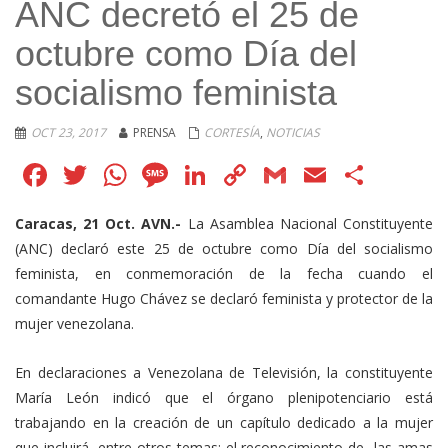
ANC decretó el 25 de
octubre como Día del
socialismo feminista
OCT 23, 2017
PRENSA
CORTESÍA
,
NOTICIAS
Facebook
Twitter
WhatsApp
Message
LinkedIn
Copy
Gmail
Email
Comp
Link
Caracas, 21 Oct. AVN.-
La Asamblea Nacional Constituyente
(ANC) declaró este 25 de octubre como Día del socialismo
feminista, en conmemoración de la fecha cuando el
comandante Hugo Chávez se declaró feminista y protector de la
mujer venezolana.
En declaraciones a Venezolana de Televisión, la constituyente
María León indicó que el órgano plenipotenciario está
trabajando en la creación de un capítulo dedicado a la mujer
que incluirá, entre otros temas: el reconocimiento de las amas