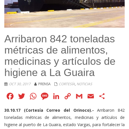
Arribaron 842 toneladas
métricas de alimentos,
medicinas y artículos de
higiene a La Guaira
OCT 30, 2017
PRENSA
CORTESÍA
,
NOTICIAS
Facebook
Twitter
WhatsApp
Message
LinkedIn
Copy
Gmail
Email
Comp
Link
30.10.17 (Cortesía Correo del Orinoco).-
Arribaron 842
toneladas métricas de alimentos, medicinas y artículos de
higiene al puerto de La Guaira, estado Vargas, para fortalecer la