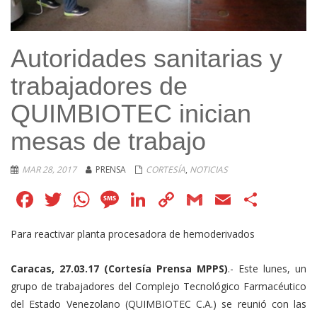
Autoridades sanitarias y
trabajadores de
QUIMBIOTEC inician
mesas de trabajo
MAR 28, 2017
PRENSA
CORTESÍA
,
NOTICIAS
Facebook
Twitter
WhatsApp
Message
LinkedIn
Copy
Gmail
Email
Comp
Link
Para reactivar planta procesadora de hemoderivados
Caracas, 27.03.17 (Cortesía Prensa MPPS)
.- Este lunes, un
grupo de trabajadores del Complejo Tecnológico Farmacéutico
del Estado Venezolano (QUIMBIOTEC C.A.) se reunió con las