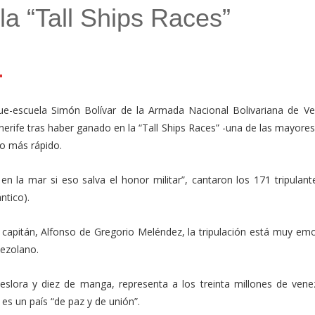
la “Tall Ships Races”
l
mail
Compartir
e-escuela Simón Bolívar de la Armada Nacional Bolivariana de Ve
nerife tras haber ganado en la “Tall Ships Races” -una de las mayore
ro más rápido.
n la mar si eso salva el honor militar”, cantaron los 171 tripulant
ntico).
su capitán, Alfonso de Gregorio Meléndez, la tripulación está muy e
nezolano.
eslora y diez de manga, representa a los treinta millones de vene
es un país “de paz y de unión”.