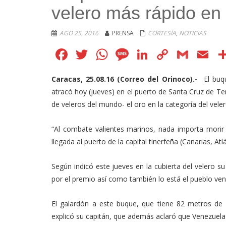
velero más rápido en 
AGO 25, 2016
PRENSA
CORTESÍA
,
NOTICIAS
Facebook
Twitter
WhatsApp
Message
LinkedIn
Copy
Gmai
E
Link
Caracas, 25.08.16 (Correo del Orinoco).-
El buqu
atracó hoy (jueves) en el puerto de Santa Cruz de Te
de veleros del mundo- el oro en la categoría del vele
“Al combate valientes marinos, nada importa morir e
llegada al puerto de la capital tinerfeña (Canarias, Atlá
Según indicó este jueves en la cubierta del velero 
por el premio así como también lo está el pueblo ve
El galardón a este buque, que tiene 82 metros de 
explicó su capitán, que además aclaró que Venezuela 