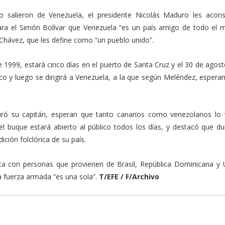
salieron de Venezuela, el presidente Nicolás Maduro les acon
ara el Simón Bolívar que Venezuela “es un país amigo de todo el 
Chávez, que les define como “un pueblo unido”.
de 1999, estará cinco días en el puerto de Santa Cruz y el 30 de agost
co y luego se dirigirá a Venezuela, a la que según Meléndez, esperan
uró su capitán, esperan que tanto canarios como venezolanos lo v
l buque estará abierto al público todos los días, y destacó que du
ición folclórica de su país.
nta con personas que provienen de Brasil, República Dominicana y 
la fuerza armada “es una sola”.
T/EFE / F/Archivo