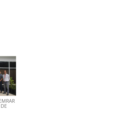
HEMRAR
GRAN FAMILIA ESPROMED
TRABAJADORES
 DE
BIO PARTICIPÓ EN
DISFRUTARON TARD
TRADICIONAL MISA
RECREATIVA CON BI
DECEMBRINA
Y DOMINÓ
07/12/2022
02/12/2022
ESPROMED WEB
ESPROMED WEB