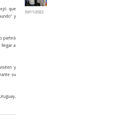
sejó que
30/11/2022
mundo” y
o partirá
 llegar a
isiten y
rante su
Uruguay,