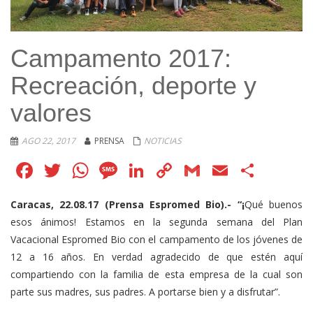
Campamento 2017:
Recreación, deporte y
valores
AGO 22, 2017
PRENSA
NOTICIAS
Facebook
Twitter
WhatsApp
Message
LinkedIn
Copy
Gmail
Email
Comp
Link
Caracas, 22.08.17 (Prensa Espromed Bio).- “¡
Qué buenos
esos ánimos! Estamos en la segunda semana del Plan
Vacacional Espromed Bio con el campamento de los jóvenes de
12 a 16 años. En verdad agradecido de que estén aquí
compartiendo con la familia de esta empresa de la cual son
parte sus madres, sus padres. A portarse bien y a disfrutar”.