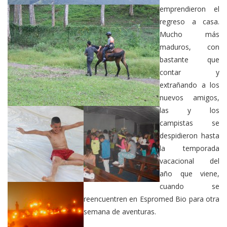
emprendieron el
regreso a casa.
Mucho más
maduros, con
bastante que
contar y
extrañando a los
nuevos amigos,
las y los
campistas se
despidieron hasta
la temporada
vacacional del
año que viene,
cuando se
reencuentren en Espromed Bio para otra
semana de aventuras.