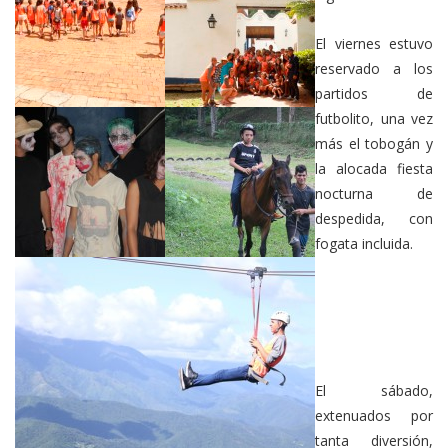
El viernes estuvo
reservado a los
partidos de
futbolito, una vez
más el tobogán y
la alocada fiesta
nocturna de
despedida, con
fogata incluida.
El sábado,
extenuados por
tanta diversión,