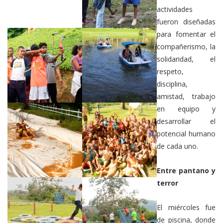
actividades
fueron diseñadas
para fomentar el
compañerismo, la
solidaridad, el
respeto,
disciplina,
amistad, trabajo
en equipo y
desarrollar el
potencial humano
de cada uno.
Entre pantano y
terror
El miércoles fue
de piscina, donde