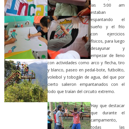
las 5:00 am
estaban
espantando el
sueño y el frío
con ejercicios
físicos, para luego
desayunar y
empezar de lleno
con actividades como arco y flecha, tiro
y blanco, paseo en pedal-bote, futbolito,
voleibol y tobogán de agua, del que por
cierto salieron empantanados con el
lodo que traían del circuito extremo.
Hay que destacar
que durante el
campamento,
todas las