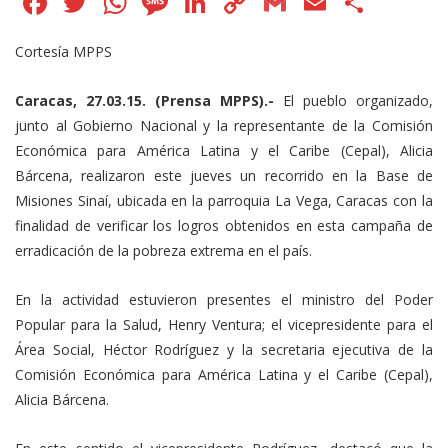
Facebook
Twitter
WhatsApp
Message
LinkedIn
Copy
Gmail
Email
Comp
Link
Cortesía MPPS
Caracas, 27.03.15. (Prensa MPPS).-
El pueblo organizado,
junto al Gobierno Nacional y la representante de la Comisión
Económica para América Latina y el Caribe (Cepal), Alicia
Bárcena, realizaron este jueves un recorrido en la Base de
Misiones Sinaí, ubicada en la parroquia La Vega, Caracas con la
finalidad de verificar los logros obtenidos en esta campaña de
erradicación de la pobreza extrema en el país.
En la actividad estuvieron presentes el ministro del Poder
Popular para la Salud, Henry Ventura; el vicepresidente para el
Área Social, Héctor Rodríguez y la secretaria ejecutiva de la
Comisión Económica para América Latina y el Caribe (Cepal),
Alicia Bárcena.