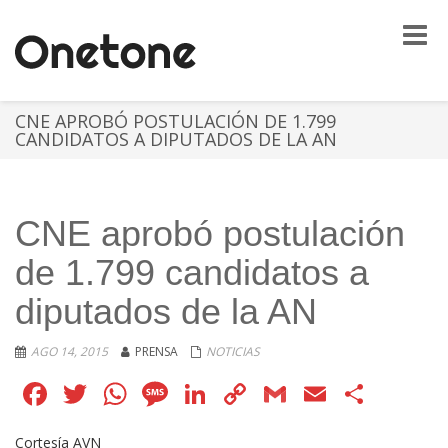
Toggle
naviga
CNE APROBÓ POSTULACIÓN DE 1.799
CANDIDATOS A DIPUTADOS DE LA AN
CNE aprobó postulación
de 1.799 candidatos a
diputados de la AN
AGO 14, 2015
PRENSA
NOTICIAS
Facebook
Twitter
WhatsApp
Message
LinkedIn
Copy
Gmail
Email
Comp
Link
Cortesía AVN