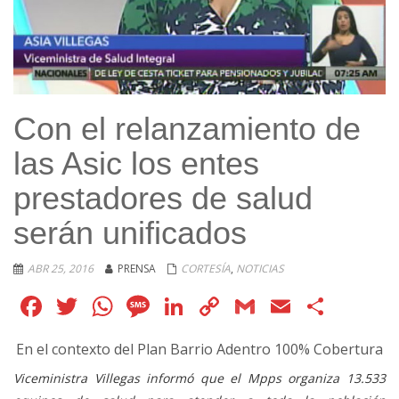
Con el relanzamiento de
las Asic los entes
prestadores de salud
serán unificados
ABR 25, 2016
PRENSA
CORTESÍA
,
NOTICIAS
Facebook
Twitter
WhatsApp
Message
LinkedIn
Copy
Gmail
Email
Comp
Link
En el contexto del Plan Barrio Adentro 100% Cobertura
Viceministra Villegas informó que el Mpps organiza 13.533