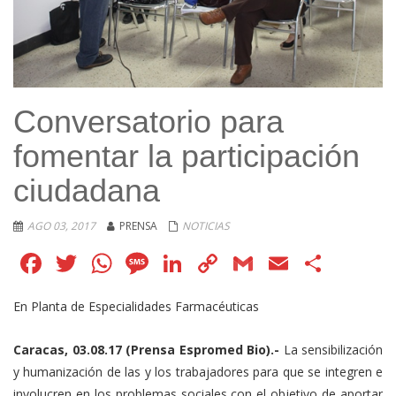
Conversatorio para
fomentar la participación
ciudadana
AGO 03, 2017
PRENSA
NOTICIAS
Facebook
Twitter
WhatsApp
Message
LinkedIn
Copy
Gmail
Email
Comp
Link
En Planta de Especialidades Farmacéuticas
Caracas, 03.08.17 (Prensa Espromed Bio).-
La sensibilización
y humanización de las y los trabajadores para que se integren e
involucren en los problemas sociales con el objetivo de aportar