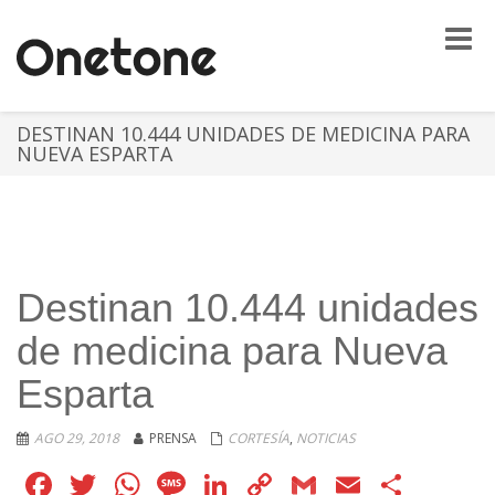
Toggle
naviga
DESTINAN 10.444 UNIDADES DE MEDICINA PARA
NUEVA ESPARTA
Destinan 10.444 unidades
de medicina para Nueva
Esparta
AGO 29, 2018
PRENSA
CORTESÍA
,
NOTICIAS
Facebook
Twitter
WhatsApp
Message
LinkedIn
Copy
Gmail
Email
Comp