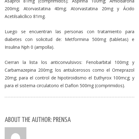
Asaprol 81mg (comprimidos); Aspirina 100mg; Amiodarona
200mg; Atorvastatina 40mg; Atorvastatina 20mg y Ácido
Acetilsalicílico 81mg.
Luego se encuentran las personas con tratamiento para
diabetes con solicitud de: Metformina 500mg (tabletas) e
Insulina Nph 0 (ampolla).
Cierran la lista los anticonvulsivos: Fenobarbital 100mg y
Carbamazepina 200mg; los antiulcerosos como el Omeprazol
20mg; para el control de hipotiroidismo el Euthyrox 100mcg; y
para el sistema circulatorio el Daflon 500mg (comprimidos).
ABOUT THE AUTHOR: PRENSA