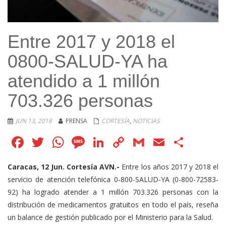
Entre 2017 y 2018 el
0800-SALUD-YA ha
atendido a 1 millón
703.326 personas
JUN 13, 2018
PRENSA
CORTESÍA
,
NOTICIAS
Facebook
Twitter
WhatsApp
Message
LinkedIn
Copy
Gmail
Email
Comp
Link
Caracas, 12 Jun. Cortesía AVN.-
Entre los años 2017 y 2018 el
servicio de atención telefónica 0-800-SALUD-YA (0-800-72583-
92) ha logrado atender a 1 millón 703.326 personas con la
distribución de medicamentos gratuitos en todo el país, reseña
un balance de gestión publicado por el Ministerio para la Salud.