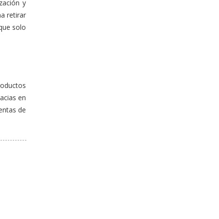
zación y
 retirar
que solo
productos
acias en
entas de