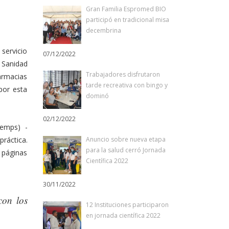
Gran Familia Espromed BIO
participó en tradicional misa
decembrina
servicio
07/12/2022
 Sanidad
Trabajadores disfrutaron
armacias
tarde recreativa con bingo y
por esta
dominó
02/12/2022
Aemps) -
práctica.
Anuncio sobre nueva etapa
para la salud cerró Jornada
 páginas
Científica 2022
30/11/2022
con los
12 Instituciones participaron
en jornada científica 2022