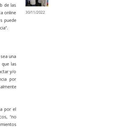
b de las
30/11/2022
ta online
os puede
cia”.
 sea una
 que las
actar y/o
ncia por
ialmente
a por el
cos, “no
imientos