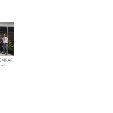
HEMRAR
GRAN FAMILIA ESPROMED
TRABAJADORES
 DE
BIO PARTICIPÓ EN
DISFRUTARON TARD
TRADICIONAL MISA
RECREATIVA CON BI
DECEMBRINA
Y DOMINÓ
07/12/2022
02/12/2022
ESPROMED WEB
ESPROMED WEB