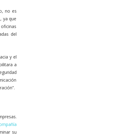
o, no es
, ya que
 oficinas
adas del
cia y el
ilitara a
seguridad
nicación
ración”.
mpresas.
 compañía
minar su