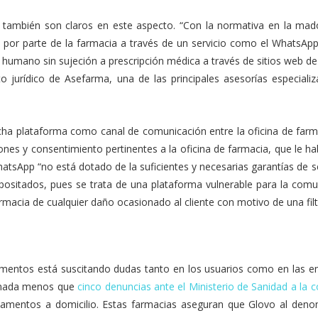
también son claros en este aspecto. “Con la normativa en la mad
, por parte de la farmacia a través de un servicio como el WhatsApp
 humano sin sujeción a prescripción médica a través de sitios web de
 jurídico de Asefarma, una de las principales asesorías especializ
cha plataforma como canal de comunicación entre la oficina de farma
ones y consentimiento pertinentes a la oficina de farmacia, que le hab
hatsApp “no está dotado de la suficientes y necesarias garantías de 
positados, pues se trata de una plataforma vulnerable para la comu
armacia de cualquier daño ocasionado al cliente con motivo de una filt
amentos está suscitando dudas tanto en los usuarios como en las e
a nada menos que
cinco denuncias ante el Ministerio de Sanidad a la
amentos a domicilio. Estas farmacias aseguran que Glovo al deno