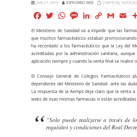
JUN 27, 2019
ESPROMED WEB
CORTESÍA
,
NOTICIA
Facebook
Twitter
WhatsApp
Message
LinkedIn
Copy
Gmai
E
Link
El Ministerio de Sanidad va a impedir que las farma
que muchos farmacéuticos estaban promocionando ent
ha recordado a los farmacéuticos que la Ley del Me
acreditadas por la administración sanitaria, aunqu
aplicación siempre y cuando la venta final se realice 
El Consejo General de Colegios Farmacéuticos p
dependiente del Ministerio de Sanidad- ante las dud
La respuesta de la Aemps deja claro que la venta a 
webs de esas mismas farmacias si están acreditadas p
“Solo puede realizarse a través de l
requisitos y condiciones del Real Dec