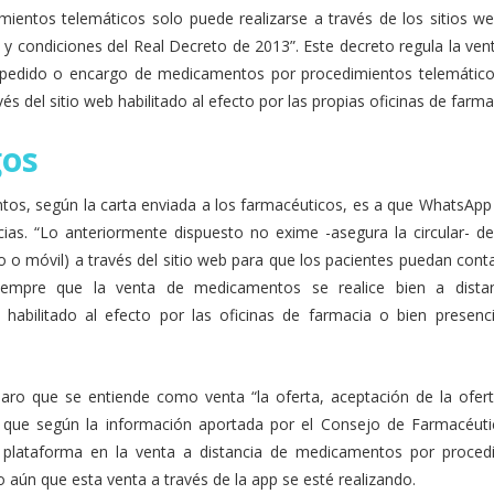
ientos telemáticos solo puede realizarse a través de los sitios we
 y condiciones del Real Decreto de 2013”. Este decreto regula la ven
pedido o encargo de medicamentos por procedimientos telemátic
és del sitio web habilitado al efecto por las propias oficinas de farma
gos
tos, según la carta enviada a los farmacéuticos, es a que WhatsApp
ias. “Lo anteriormente dispuesto no exime -asegura la circular- de
ijo o móvil) a través del sitio web para que los pacientes puedan cont
 siempre que la venta de medicamentos se realice bien a dista
 habilitado al efecto por las oficinas de farmacia o bien presenc
aro que se entiende como venta “la oferta, aceptación de la ofert
 que según la información aportada por el Consejo de Farmacéuti
lataforma en la venta a distancia de medicamentos por proced
o aún que esta venta a través de la app se esté realizando.