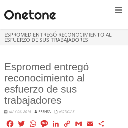
Toggle
naviga
ESPROMED ENTREGÓ RECONOCIMIENTO AL
ESFUERZO DE SUS TRABAJADORES
Espromed entregó
reconocimiento al
esfuerzo de sus
trabajadores
MAY 06, 2015
PRENSA
NOTICIAS
Facebook
Twitter
WhatsApp
Message
LinkedIn
Copy
Gmail
Email
Comp