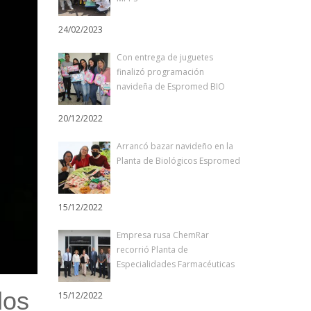
24/02/2023
Con entrega de juguetes
finalizó programación
navideña de Espromed BIO
20/12/2022
Arrancó bazar navideño en la
Planta de Biológicos Espromed
15/12/2022
Empresa rusa ChemRar
recorrió Planta de
Especialidades Farmacéuticas
los
15/12/2022