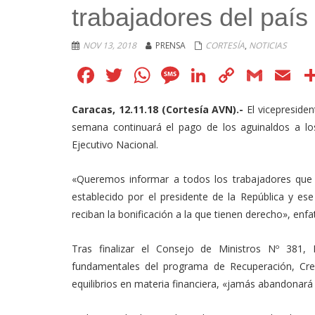
trabajadores del país
NOV 13, 2018
PRENSA
CORTESÍA
,
NOTICIAS
Facebook
Twitter
WhatsApp
Message
LinkedIn
Copy
Gmai
E
Link
Caracas, 12.11.18 (Cortesía AVN).-
El vicepreside
semana continuará el pago de los aguinaldos a lo
Ejecutivo Nacional.
«Queremos informar a todos los trabajadores qu
establecido por el presidente de la República y 
reciban la bonificación a la que tienen derecho», enfat
Tras finalizar el Consejo de Ministros Nº 381,
fundamentales del programa de Recuperación, Cre
equilibrios en materia financiera, «jamás abandonará