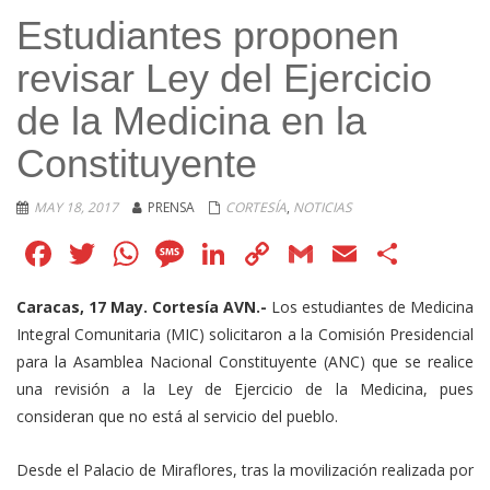
Estudiantes proponen
revisar Ley del Ejercicio
de la Medicina en la
Constituyente
MAY 18, 2017
PRENSA
CORTESÍA
,
NOTICIAS
Facebook
Twitter
WhatsApp
Message
LinkedIn
Copy
Gmail
Email
Comp
Link
Caracas, 17 May. Cortesía AVN.-
Los estudiantes de Medicina
Integral Comunitaria (MIC) solicitaron a la Comisión Presidencial
para la Asamblea Nacional Constituyente (ANC) que se realice
una revisión a la Ley de Ejercicio de la Medicina, pues
consideran que no está al servicio del pueblo.
Desde el Palacio de Miraflores, tras la movilización realizada por