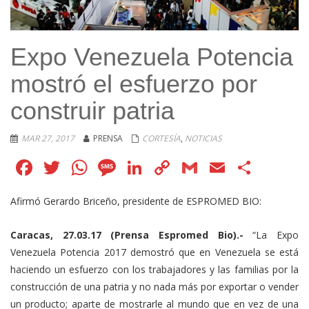
Expo Venezuela Potencia
mostró el esfuerzo por
construir patria
MAR 27, 2017
PRENSA
CORTESÍA
,
NOTICIAS
Facebook
Twitter
WhatsApp
Message
LinkedIn
Copy
Gmail
Email
Comp
Link
Afirmó Gerardo Briceño, presidente de ESPROMED BIO:
Caracas, 27.03.17 (Prensa Espromed Bio).-
“La Expo
Venezuela Potencia 2017 demostró que en Venezuela se está
haciendo un esfuerzo con los trabajadores y las familias por la
construcción de una patria y no nada más por exportar o vender
un producto; aparte de mostrarle al mundo que en vez de una