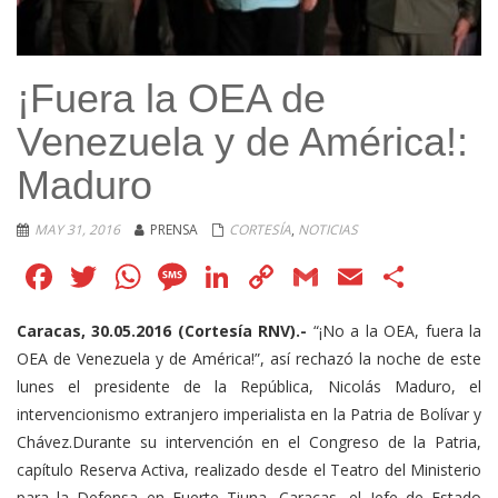
¡Fuera la OEA de
Venezuela y de América!:
Maduro
MAY 31, 2016
PRENSA
CORTESÍA
,
NOTICIAS
Facebook
Twitter
WhatsApp
Message
LinkedIn
Copy
Gmail
Email
Comp
Link
Caracas, 30.05.2016 (Cortesía RNV).-
“¡No a la OEA, fuera la
OEA de Venezuela y de América!”, así rechazó la noche de este
lunes el presidente de la República, Nicolás Maduro, el
intervencionismo extranjero imperialista en la Patria de Bolívar y
Chávez.
Durante su intervención en el Congreso de la Patria,
capítulo Reserva Activa, realizado desde el Teatro del Ministerio
para la Defensa en Fuerte Tiuna, Caracas, el Jefe de Estado