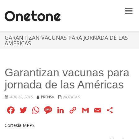
Toggle
naviga
GARANTIZAN VACUNAS PARA JORNADA DE LAS
AMÉRICAS
Garantizan vacunas para
jornada de las Américas
ABR 22, 2015
PRENSA
NOTICIAS
Facebook
Twitter
WhatsApp
Message
LinkedIn
Copy
Gmail
Email
Comp
Link
Cortesía MPPS