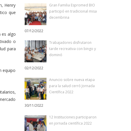
n, Henry
Gran Familia Espromed BIO
participó en tradicional misa
tico que
decembrina
07/12/2022
a es algo
ctivado o
Trabajadores disfrutaron
lud para
tarde recreativa con bingo y
dominó
02/12/2022
n equipo
Anuncio sobre nueva etapa
para la salud cerró Jornada
talarios,
Científica 2022
 mercado
30/11/2022
12 Instituciones participaron
en jornada científica 2022