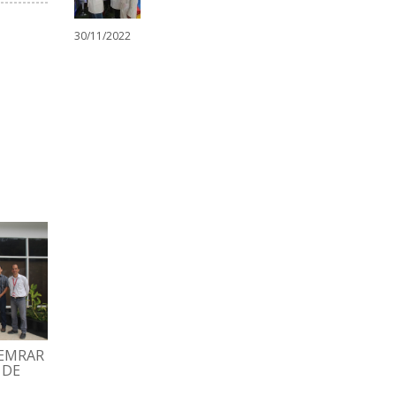
30/11/2022
HEMRAR
GRAN FAMILIA ESPROMED
TRABAJADORES
 DE
BIO PARTICIPÓ EN
DISFRUTARON TARD
TRADICIONAL MISA
RECREATIVA CON BI