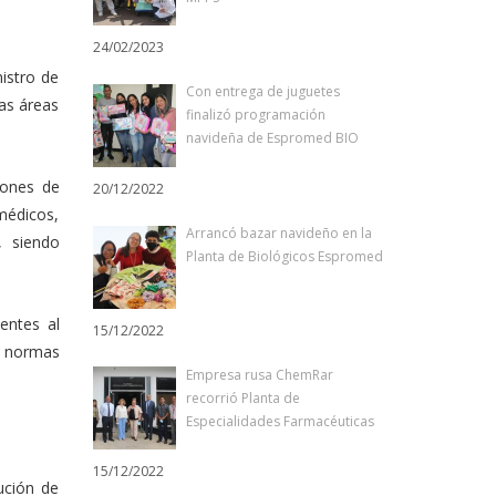
24/02/2023
istro de
Con entrega de juguetes
las áreas
finalizó programación
navideña de Espromed BIO
iones de
20/12/2022
médicos,
Arrancó bazar navideño en la
, siendo
Planta de Biológicos Espromed
entes al
15/12/2022
s normas
Empresa rusa ChemRar
recorrió Planta de
Especialidades Farmacéuticas
15/12/2022
ución de