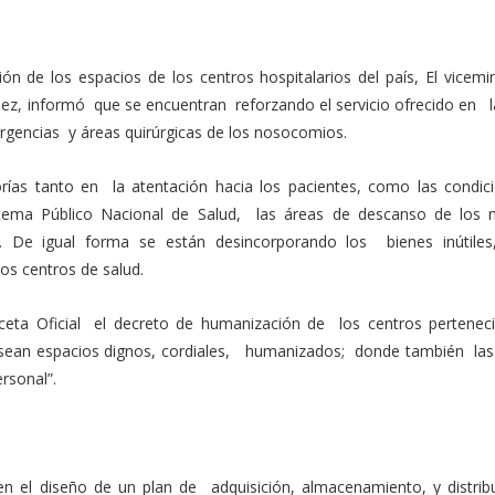
 de los espacios de los centros hospitalarios del país, El vicemin
ndez, informó que se encuentran reforzando el servicio ofrecido en 
gencias y áreas quirúrgicas de los nosocomios.
orías tanto en la atentación hacia los pacientes, como las condic
stema Público Nacional de Salud, las áreas de descanso de los 
De igual forma se están desincorporando los bienes inútiles
los centros de salud.
ceta Oficial el decreto de humanización de los centros perteneci
 sean espacios dignos, cordiales, humanizados; donde también la
rsonal”.
en el diseño de un plan de adquisición, almacenamiento, y distrib