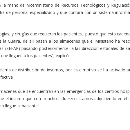
a mano del viceministerio de Recursos Tecnológicos y Regulació
rá de personal especializado y que contará con un sistema informá
gías, y cirugías que requieran los pacientes, puesto que esta caden
e la Guaira, de allí pasan a los almacenes que el Ministerio ha rea
as (SEFAR) pasando posteriormente a las dirección estadales de sa
 que lleguen a los pacientes”, explicó.
blema de distribución de insumos, por este motivo se ha activado u
fectiva.
almacenes que se encuentran en las emergencias de los centros hospi
que el insumo que con mucho esfuerzo estamos adquiriendo en el
eo llegue al paciente”.