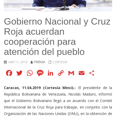
Gobierno Nacional y Cruz
Roja acuerdan
cooperación para
atención del pueblo
ABR 11, 2019
PRENSA
CORTESÍA
Facebook
Twitter
WhatsApp
Message
LinkedIn
Copy
Gmail
Email
Comp
Link
Caracas, 11.04.2019 (Cortesía Minci).-
El presidente de la
República Bolivariana de Venezuela, Nicolás Maduro, informó
que el Gobierno Bolivariano llegó a un acuerdo con el Comité
Internacional de la Cruz Roja para trabajar, en conjunto con la
Organización de las Naciones Unidas (ONU), en la obtención de