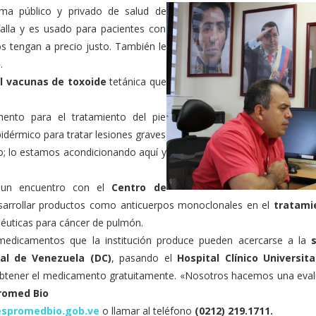
tema público y privado de salud de
alla y es usado para pacientes con
os tengan a precio justo. También le
.
il vacunas de toxoide
tetánica que
ento para el tratamiento del pie
pidérmico para tratar lesiones graves
do; lo estamos acondicionando aquí y
n un encuentro con el
Centro de
esarrollar productos como anticuerpos monoclonales en el
tratami
éuticas para cáncer de pulmón.
medicamentos que la institución produce pueden acercarse a la
s
al de Venezuela (DC)
, pasando el
Hospital Clínico Universita
 obtener el medicamento gratuitamente. «Nosotros hacemos una eval
promed Bio
spromedbio.gob.ve
o llamar al teléfono
(0212) 219.1711.