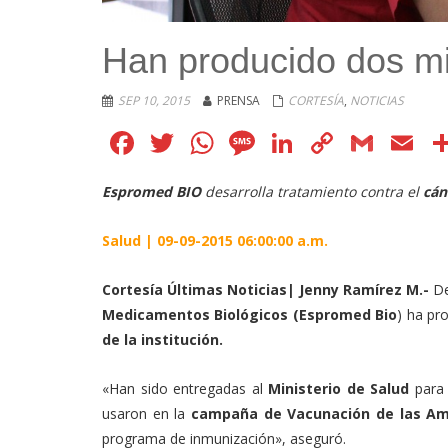
Han producido dos mi
SEP 10, 2015
PRENSA
CORTESÍA
,
NOTICIAS
Facebook
Twitter
WhatsApp
Message
LinkedIn
Copy
Gmai
E
Link
Espromed BIO
desarrolla tratamiento contra el
cán
Salud | 09-09-2015 06:00:00 a.m.
Cortesía Últimas Noticias| Jenny Ramírez M.-
De
Medicamentos Biológicos (Espromed Bio
) ha pr
de la institución.
«Han sido entregadas al
Ministerio de Salud
para
usaron en la
campaña de Vacunación de las Am
programa de inmunización», aseguró.