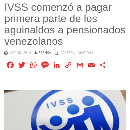
IVSS comenzó a pagar
primera parte de los
aguinaldos a pensionados
venezolanos
OCT 30, 2018
PRENSA
CORTESÍA
,
NOTICIAS
Facebook
Twitter
WhatsApp
Message
LinkedIn
Copy
Gmail
Email
Comp
Link