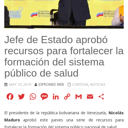
Jefe de Estado aprobó
recursos para fortalecer la
formación del sistema
público de salud
MAY 10, 2019
ESPROMED WEB
CORTESÍA
,
NOTICIAS
Facebook
Twitter
WhatsApp
Message
LinkedIn
Copy
Gmail
Email
Comp
Link
El presidente de la república bolivariana de Venezuela,
Nicolás
Maduro
aprobó este jueves una serie de recursos para
fortalecer la formación del sistema público nacional de salud.