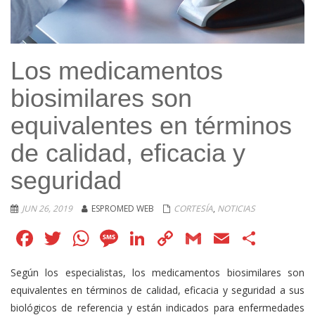
Los medicamentos
biosimilares son
equivalentes en términos
de calidad, eficacia y
seguridad
JUN 26, 2019
ESPROMED WEB
CORTESÍA
,
NOTICIAS
Facebook
Twitter
WhatsApp
Message
LinkedIn
Copy
Gmail
Email
Comp
Link
Según los especialistas, los medicamentos biosimilares son
equivalentes en términos de calidad, eficacia y seguridad a sus
biológicos de referencia y están indicados para enfermedades