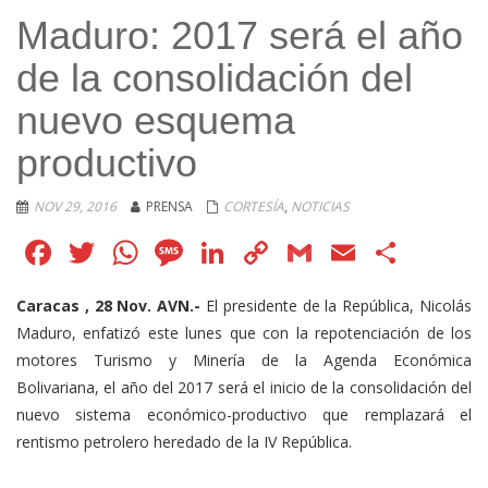
Maduro: 2017 será el año
de la consolidación del
nuevo esquema
productivo
NOV 29, 2016
PRENSA
CORTESÍA
,
NOTICIAS
Facebook
Twitter
WhatsApp
Message
LinkedIn
Copy
Gmail
Email
Comp
Link
Caracas , 28 Nov. AVN.-
El presidente de la República, Nicolás
Maduro, enfatizó este lunes que con la repotenciación de los
motores Turismo y Minería de la Agenda Económica
Bolivariana, el año del 2017 será el inicio de la consolidación del
nuevo sistema económico-productivo que remplazará el
rentismo petrolero heredado de la IV República.