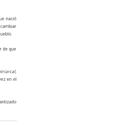
ue nació
 cambiar
pueblo.
ar de que
riarcal,
vez en el
rantizado