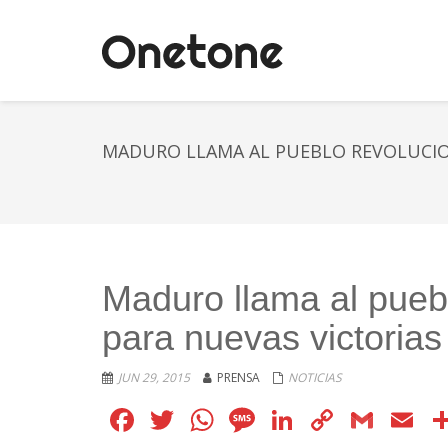
MADURO LLAMA AL PUEBLO REVOLUCION
Maduro llama al puebl
para nuevas victorias
JUN 29, 2015
PRENSA
NOTICIAS
Facebook
Twitter
WhatsApp
Message
LinkedIn
Copy
Gmai
E