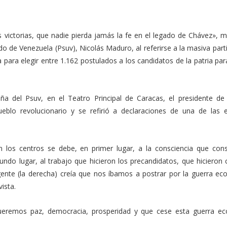
 victorias, que nadie pierda jamás la fe en el legado de Chávez», m
do de Venezuela (Psuv), Nicolás Maduro, al referirse a la masiva part
a para elegir entre 1.162 postulados a los candidatos de la patria par
 del Psuv, en el Teatro Principal de Caracas, el presidente de 
pueblo revolucionario y se refirió a declaraciones de una de las e
en los centros se debe, en primer lugar, a la consciencia que cons
do lugar, al trabajo que hicieron los precandidatos, que hicieron 
a gente (la derecha) creía que nos íbamos a postrar por la guerra e
vista.
ueremos paz, democracia, prosperidad y que cese esta guerra e