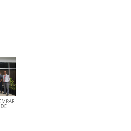
HEMRAR
GRAN FAMILIA ESPROMED
TRABAJADORES
 DE
BIO PARTICIPÓ EN
DISFRUTARON TARD
TRADICIONAL MISA
RECREATIVA CON BI
DECEMBRINA
Y DOMINÓ
07/12/2022
02/12/2022
ESPROMED WEB
ESPROMED WEB