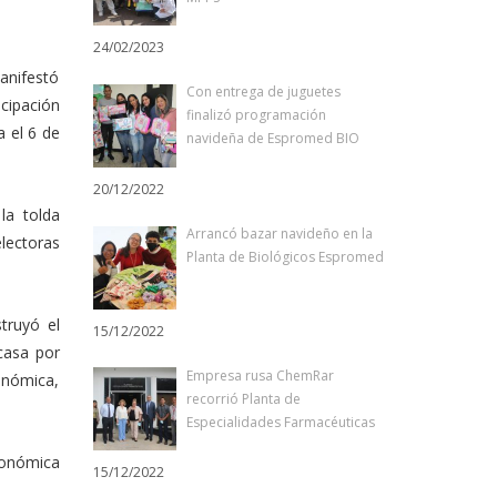
24/02/2023
anifestó
Con entrega de juguetes
icipación
finalizó programación
a el 6 de
navideña de Espromed BIO
20/12/2022
la tolda
Arrancó bazar navideño en la
lectoras
Planta de Biológicos Espromed
truyó el
15/12/2022
casa por
Empresa rusa ChemRar
conómica,
recorrió Planta de
Especialidades Farmacéuticas
conómica
15/12/2022