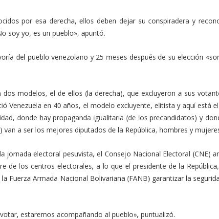
ocidos por esa derecha, ellos deben dejar su conspiradera y recon
o soy yo, es un pueblo», apuntó.
ayoría del pueblo venezolano y 25 meses después de su elección «s
dos modelos, el de ellos (la derecha), que excluyeron a sus votante
ió Venezuela en 40 años, el modelo excluyente, elitista y aquí está 
alidad, donde hay propaganda igualitaria (de los precandidatos) y do
) van a ser los mejores diputados de la República, hombres y mujere
la jornada electoral pesuvista, el Consejo Nacional Electoral (CNE) a
re de los centros electorales, a lo que el presidente de la República
 la Fuerza Armada Nacional Bolivariana (FANB) garantizar la segurid
a votar, estaremos acompañando al pueblo», puntualizó.