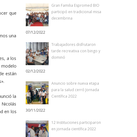
Gran Familia Espromed BIO
participó en tradicional misa
ocer que
decembrina
07/12/2022
omos una
Trabajadores disfrutaron
tarde recreativa con bingo y
dominó
s, a los
el modelo
02/12/2022
nde están
s».
Anuncio sobre nueva etapa
para la salud cerró Jornada
nunció la
Científica 2022
, Nicolás
30/11/2022
ad en los
12 Instituciones participaron
en jornada científica 2022