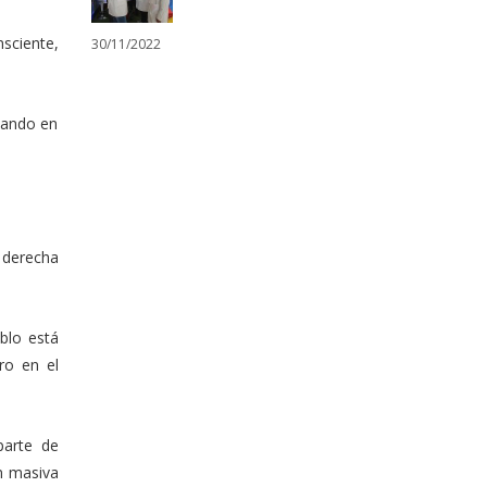
sciente,
30/11/2022
 dando en
 derecha
blo está
ro en el
parte de
ón masiva