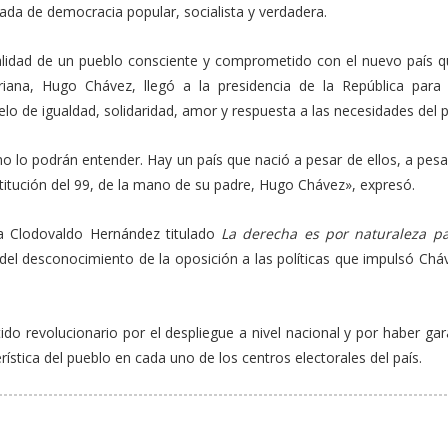
rnada de democracia popular, socialista y verdadera.
ealidad de un pueblo consciente y comprometido con el nuevo país q
ariana, Hugo Chávez, llegó a la presidencia de la República para
o de igualdad, solidaridad, amor y respuesta a las necesidades del 
no lo podrán entender. Hay un país que nació a pesar de ellos, a pes
stitución del 99, de la mano de su padre, Hugo Chávez», expresó.
ta Clodovaldo Hernández titulado
La derecha es por naturaleza pat
é del desconocimiento de la oposición a las políticas que impulsó Chá
do revolucionario por el despliegue a nivel nacional y por haber ga
erística del pueblo en cada uno de los centros electorales del país.