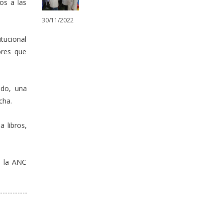
os a las
30/11/2022
tucional
ores que
ndo, una
cha.
 libros,
n la ANC