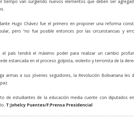
l tiempo van surgiendo nuevos elementos que deben ser agregad
os.
dante Hugo Chávez fue el primero en proponer una reforma consti
ular, pero “no fue posible entonces por las circunstancias y err
 el país tendrá el máximo poder para realizar un cambio profu
ede estancada en el proceso golpista, violento y terrorista de la dere
a armas a sus jóvenes seguidores, la Revolución Bolivariana les da
 paz.
ento de estudiantes de la educación media cuente con diputados e
ño.
T:Johelcy Puentes/F:Prensa Presidencial