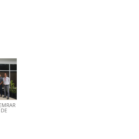
HEMRAR
GRAN FAMILIA ESPROMED
TRABAJADORES
 DE
BIO PARTICIPÓ EN
DISFRUTARON TARD
TRADICIONAL MISA
RECREATIVA CON BI
DECEMBRINA
Y DOMINÓ
07/12/2022
02/12/2022
ESPROMED WEB
ESPROMED WEB