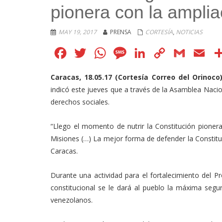
pionera con la amplia
MAY 19, 2017
PRENSA
CORTESÍA
,
NOTICIAS
Facebook
Twitter
WhatsApp
Message
LinkedIn
Copy
Gmai
E
Link
Caracas, 18.05.17 (Cortesía Correo del Orinoco
indicó este jueves que a través de la Asamblea Nacio
derechos sociales.
“Llego el momento de nutrir la Constitución pionera
Misiones (…) La mejor forma de defender la Constituc
Caracas.
Durante una actividad para el fortalecimiento del P
constitucional se le dará al pueblo la máxima segur
venezolanos.