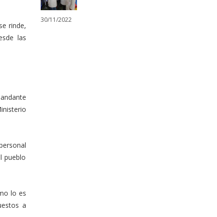
30/11/2022
e rinde,
esde las
mandante
nisterio
 personal
al pueblo
mo lo es
uestos a