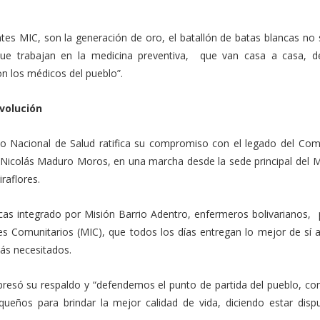
s MIC, son la generación de oro, el batallón de batas blancas no s
e trabajan en la medicina preventiva, que van casa a casa, d
 los médicos del pueblo”.
evolución
ico Nacional de Salud ratifica su compromiso con el legado del Co
 Nicolás Maduro Moros, en una marcha desde la sede principal del Mi
raflores.
ancas integrado por Misión Barrio Adentro, enfermeros bolivarianos,
les Comunitarios (MIC), que todos los días entregan lo mejor de sí 
ás necesitados.
resó su respaldo y “defendemos el punto de partida del pueblo, co
queños para brindar la mejor calidad de vida, diciendo estar disp