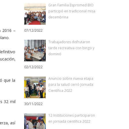
Gran Familia Espromed BIO
participó en tradicional misa
decembrina
a 2016 –
07/12/2022
olano.
Trabajadores disfrutaron
tarde recreativa con bingo y
efinitivo
dominó
ucación,
02/12/2022
Anuncio sobre nueva etapa
ó que la
para la salud cerró Jornada
Científica 2022
os 32 mil
30/11/2022
12 Instituciones participaron
en jornada científica 2022
rza, así