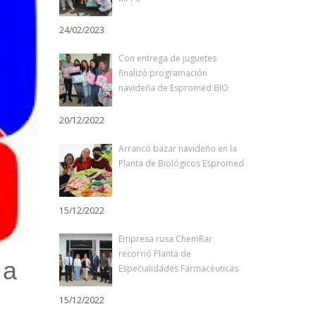
24/02/2023
Con entrega de juguetes
finalizó programación
navideña de Espromed BIO
20/12/2022
Arrancó bazar navideño en la
Planta de Biológicos Espromed
15/12/2022
Empresa rusa ChemRar
recorrió Planta de
 a
Especialidades Farmacéuticas
15/12/2022