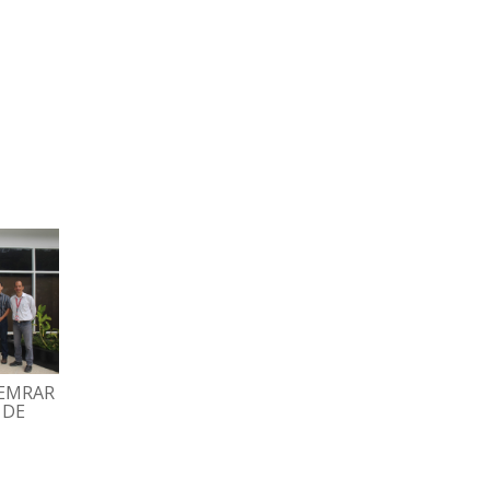
HEMRAR
GRAN FAMILIA ESPROMED
TRABAJADORES
 DE
BIO PARTICIPÓ EN
DISFRUTARON TARD
TRADICIONAL MISA
RECREATIVA CON BI
DECEMBRINA
Y DOMINÓ
07/12/2022
02/12/2022