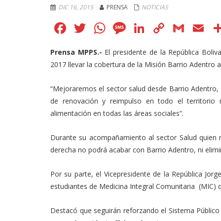
DIC 16, 2015
PRENSA
NOTICIAS
Facebook
Twitter
WhatsApp
Message
LinkedIn
Copy
Gmai
E
Link
Prensa MPPS.-
El presidente de la República Boli
2017 llevar la cobertura de la Misión Barrio Adentro
“Mejoraremos el sector salud desde Barrio Adentro, j
de renovación y reimpulso en todo el territorio 
alimentación en todas las áreas sociales”.
Durante su acompañamiento al sector Salud quien ma
derecha no podrá acabar con Barrio Adentro, ni elimin
Por su parte, el Vicepresidente de la República Jorg
estudiantes de Medicina Integral Comunitaria (MIC) q
Destacó que seguirán reforzando el Sistema Público 