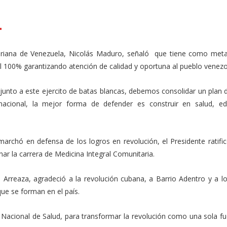
l
mail
Compartir
variana de Venezuela, Nicolás Maduro, señaló que tiene como met
 al 100% garantizando atención de calidad y oportuna al pueblo venez
unto a este ejercito de batas blancas, debemos consolidar un plan d
nacional, la mejor forma de defender es construir en salud, ed
rchó en defensa de los logros en revolución, el Presidente ratific
ar la carrera de Medicina Integral Comunitaria.
e Arreaza, agradeció a la revolución cubana, a Barrio Adentro y a l
ue se forman en el país.
Nacional de Salud, para transformar la revolución como una sola fue