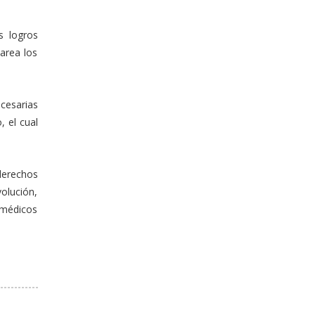
s logros
area los
ecesarias
 el cual
 derechos
olución,
 médicos