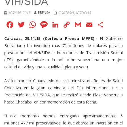
VIH/SIDA
NOV 30, 2015
PRENSA
CORTESÍA
,
NOTICIAS
Facebook
Twitter
WhatsApp
Message
LinkedIn
Copy
Gmail
Email
Comp
Link
Caracas, 29.11.15 (Cortesía Prensa MPPS).-
El Gobierno
Bolivariano ha invertido más 71 millones de dólares para la
prevención del VIH/SIDA e Infecciones de Transmisión Sexual
(ITS), garantizándole a la población venezolana una mejor
calidad de vida y una sexualidad plana y sana.
Así lo expresó Claudia Morón, viceministra de Redes de Salud
Colectiva en la gran caminata del Día Internacional de la
Prevención del VIH/SIDA, que se realizó desde Plaza Venezuela
hasta Chacaíto, en conmemoración de esta fecha.
“Hasta momento hemos entregado aproximadamente 5
millones 477 mil preservativos, lo que abarca un inversión en el