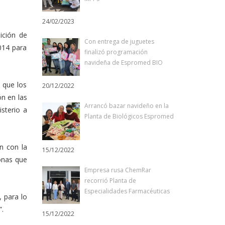
24/02/2023
ición de
Con entrega de juguetes
014 para
finalizó programación
navideña de Espromed BIO
 que los
20/12/2022
ón en las
Arrancó bazar navideño en la
sterio a
Planta de Biológicos Espromed
n con la
15/12/2022
sonas que
Empresa rusa ChemRar
recorrió Planta de
Especialidades Farmacéuticas
 para lo
”.
15/12/2022