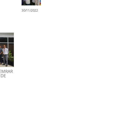
30/11/2022
HEMRAR
GRAN FAMILIA ESPROMED
TRABAJADORES
 DE
BIO PARTICIPÓ EN
DISFRUTARON TARD
TRADICIONAL MISA
RECREATIVA CON BI
DECEMBRINA
Y DOMINÓ
07/12/2022
02/12/2022
ESPROMED WEB
ESPROMED WEB