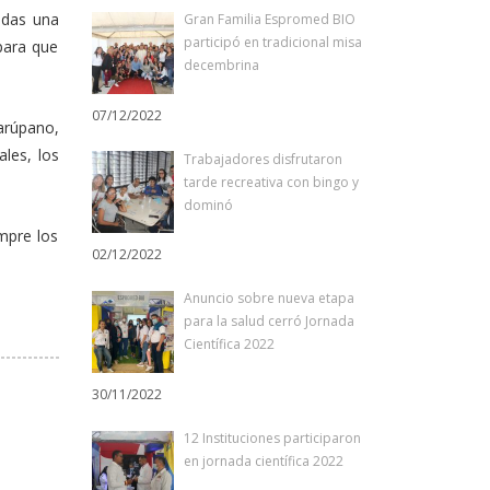
adas una
Gran Familia Espromed BIO
participó en tradicional misa
para que
decembrina
07/12/2022
arúpano,
les, los
Trabajadores disfrutaron
tarde recreativa con bingo y
dominó
mpre los
02/12/2022
Anuncio sobre nueva etapa
para la salud cerró Jornada
Científica 2022
30/11/2022
12 Instituciones participaron
en jornada científica 2022