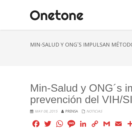
MIN-SALUD Y ONG´S IMPULSAN MÉTODOS
Min-Salud y ONG´s i
prevención del VIH/S
MAY 08, 2015
PRENSA
NOTICIAS
Facebook
Twitter
WhatsApp
Message
LinkedIn
Copy
Gmai
E