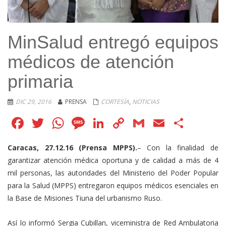
MinSalud entregó equipos
médicos de atención
primaria
DIC 29, 2016
PRENSA
CORTESÍA
,
NOTICIAS
Facebook
Twitter
WhatsApp
Message
LinkedIn
Copy
Gmail
Email
Comp
Link
Caracas, 27.12.16 (Prensa MPPS).
– Con la finalidad de
garantizar atención médica oportuna y de calidad a más de 4
mil personas, las autoridades del Ministerio del Poder Popular
para la Salud (MPPS) entregaron equipos médicos esenciales en
la Base de Misiones Tiuna del urbanismo Ruso.
Así lo informó Sergia Cubillan, viceministra de Red Ambulatoria