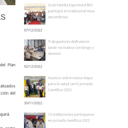
Gran Familia Espromed BIO
participó en tradicional misa
as
decembrina
07/12/2022
Trabajadores disfrutaron
tarde recreativa con bingo y
dominó
del Plan
02/12/2022
Anuncio sobre nueva etapa
para la salud cerró Jornada
alizados
Científica 2022
cción del
30/11/2022
quirá.
12 Instituciones participaron
en jornada científica 2022