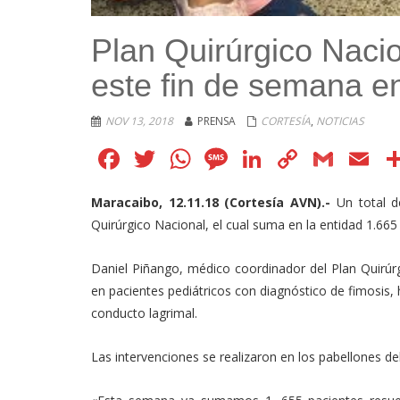
Plan Quirúrgico Nacio
este fin de semana en
NOV 13, 2018
PRENSA
CORTESÍA
,
NOTICIAS
Facebook
Twitter
WhatsApp
Message
LinkedIn
Copy
Gmai
E
Link
Maracaibo, 12.11.18 (Cortesía AVN).-
Un total d
Quirúrgico Nacional, el cual suma en la entidad 1.665
Daniel Piñango, médico coordinador del Plan Quirúrg
en pacientes pediátricos con diagnóstico de fimosis, hi
conducto lagrimal.
Las intervenciones se realizaron en los pabellones de