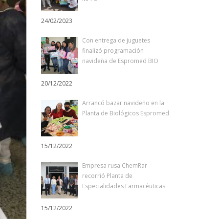
24/02/2023
Con entrega de juguetes
finalizó programación
navideña de Espromed BIO
20/12/2022
Arrancó bazar navideño en la
Planta de Biológicos Espromed
15/12/2022
Empresa rusa ChemRar
recorrió Planta de
Especialidades Farmacéuticas
15/12/2022