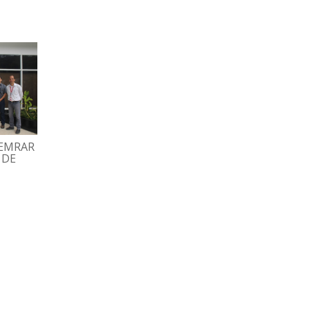
HEMRAR
GRAN FAMILIA ESPROMED
TRABAJADORES
 DE
BIO PARTICIPÓ EN
DISFRUTARON TARD
TRADICIONAL MISA
RECREATIVA CON BI
DECEMBRINA
Y DOMINÓ
07/12/2022
02/12/2022
ESPROMED WEB
ESPROMED WEB