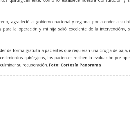
os quirúrgicamente, como lo establece nuestra Constitución y s
no, agradeció al gobierno nacional y regional por atender a su hi
para la operación y mi hija salió excelente de la intervención», s
der de forma gratuita a pacientes que requieran una cirugía de baja
ocedimientos quirúrgicos, los pacientes reciben la evaluación pre ope
 culminar su recuperación.
Foto: Cortesía Panorama