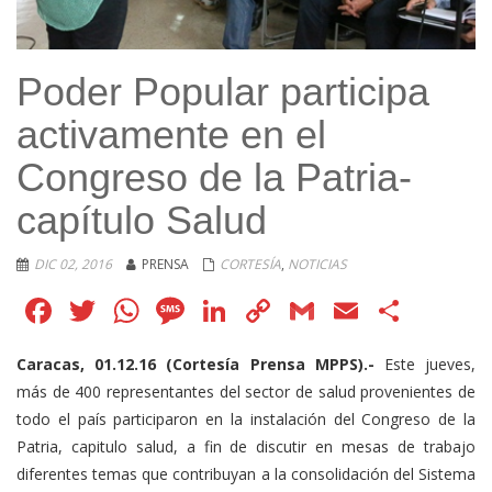
Poder Popular participa
activamente en el
Congreso de la Patria-
capítulo Salud
DIC 02, 2016
PRENSA
CORTESÍA
,
NOTICIAS
Facebook
Twitter
WhatsApp
Message
LinkedIn
Copy
Gmail
Email
Comp
Link
Caracas, 01.12.16 (Cortesía Prensa MPPS).-
Este jueves,
más de 400 representantes del sector de salud provenientes de
todo el país participaron en la instalación del Congreso de la
Patria, capitulo salud, a fin de discutir en mesas de trabajo
diferentes temas que contribuyan a la consolidación del Sistema