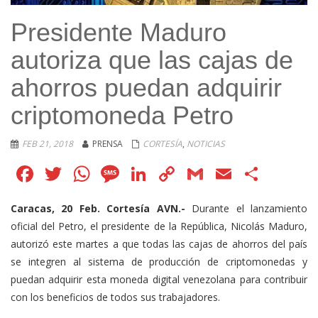
Presidente Maduro
autoriza que las cajas de
ahorros puedan adquirir
criptomoneda Petro
FEB 21, 2018
PRENSA
CORTESÍA
,
NOTICIAS
Facebook
Twitter
WhatsApp
Message
LinkedIn
Copy
Gmail
Email
Comp
Link
Caracas, 20 Feb. Cortesía AVN.-
Durante el lanzamiento
oficial del Petro, el presidente de la República, Nicolás Maduro,
autorizó este martes a que todas las cajas de ahorros del país
se integren al sistema de producción de criptomonedas y
puedan adquirir esta moneda digital venezolana para contribuir
con los beneficios de todos sus trabajadores.